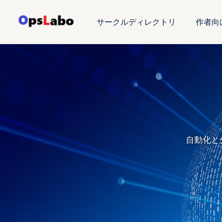
内
容
サークルディレクトリ
作者向
を
ス
キ
ッ
プ
自動化と