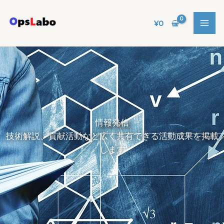
内
容
¥
0
を
ス
キ
ッ
プ
情報発信
技術解説、貢献活動など広く共有できる活動成果を掲載
します