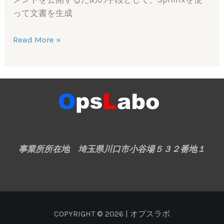
ー
って文書を生成
ビ
ス
Sphinx
Read More »
マ
で
ネ
文
ジ
書
メ
を
ン
つ
ト
く
り
Readthedocs
事業所所在地
埼玉県川口市小谷場５３２番地１
で
公
開
す
COPYRIGHT © 2026 | オプスラボ
る