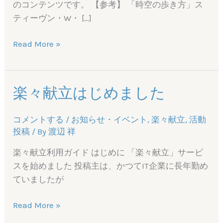
のコンテンツです。 【参考】 「時空の歩き方」ス
ティーヴン・W・ […]
ず
Read More »
ん
だ
も
楽々献立はじめました
ん、
時
コメントする
/
お知らせ・イベント
,
楽々献立
,
活動
空
投稿
/ By
渡辺 祥
の
神
楽々献立利用ガイド はじめに 「楽々献立」サービ
秘
スを始めました 投稿主は、かつてIT企業に長年勤め
に
ていましたが
出
会
楽々
Read More »
う
献