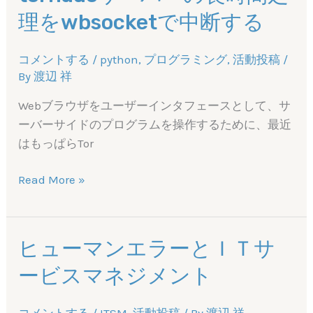
を
理をwbsocketで中断する
つ
く
り
コメントする
/
python
,
プログラミング
,
活動投稿
/
By
渡辺 祥
Readthedocs
で
Webブラウザをユーザーインタフェースとして、サ
公
ーバーサイドのプログラムを操作するために、最近
開
はもっぱらTor
す
る
tornado
Read More »
（後
サ
編）
ー
バ
ヒューマンエラーとＩＴサ
ー
ービスマネジメント
の
長
時
コメントする
/
ITSM
,
活動投稿
/ By
渡辺 祥