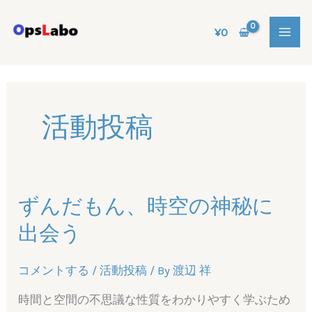
内
容
¥
0
を
ス
キ
ッ
活動投稿
プ
ずんだもん、時空の神秘に
出会う
コメントする
/
活動投稿
/ By
渡辺 祥
時間と空間の不思議な性質をわかりやすく学ぶため