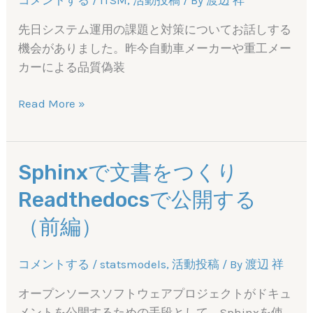
間
先日システム運用の課題と対策についてお話しする
処
機会がありました。昨今自動車メーカーや重工メー
理
カーによる品質偽装
を
wbsocket
ヒ
Read More »
で
ュ
中
ー
断
マ
Sphinxで文書をつくり
す
ン
る
Readthedocsで公開する
エ
ラ
（前編）
ー
と
コメントする
/
statsmodels
,
活動投稿
/ By
渡辺 祥
Ｉ
Ｔ
オープンソースソフトウェアプロジェクトがドキュ
サ
メントを公開するための手段として、Sphinxを使